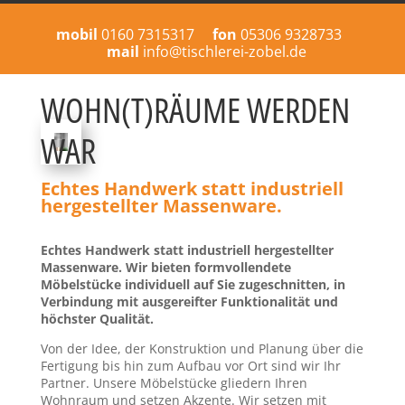
mobil
fon
0160 7315317
05306 9328733
mail
info@tischlerei-zobel.de
WOHN(T)RÄUME WERDEN
WAR
Echtes Handwerk statt industriell
hergestellter Massenware.
Echtes Handwerk statt industriell hergestellter
Massenware. Wir bieten formvollendete
Möbelstücke individuell auf Sie zugeschnitten, in
Verbindung mit ausgereifter Funktionalität und
höchster Qualität.
Von der Idee, der Konstruktion und Planung über die
Fertigung bis hin zum Aufbau vor Ort sind wir Ihr
Partner. Unsere Möbelstücke gliedern Ihren
Wohnraum und setzen Akzente. Wir setzen mit